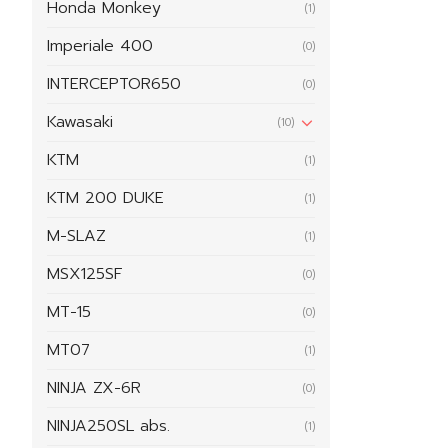
Honda Monkey
(1)
Imperiale 400
(0)
INTERCEPTOR650
(0)
Kawasaki
(10)
KTM
(1)
KTM 200 DUKE
(1)
M-SLAZ
(1)
MSX125SF
(0)
MT-15
(0)
MT07
(1)
NINJA ZX-6R
(0)
NINJA250SL abs.
(1)