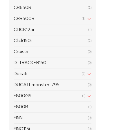
CB650R
(2)
CBR500R
(8)
CLICK125i
(1)
Click150i
(2)
Cruiser
(0)
D-TRACKER150
(0)
Ducati
(2)
DUCATI monster 795
(0)
F800GS
(1)
F800R
(1)
FINN
(0)
FINO115i
(0)