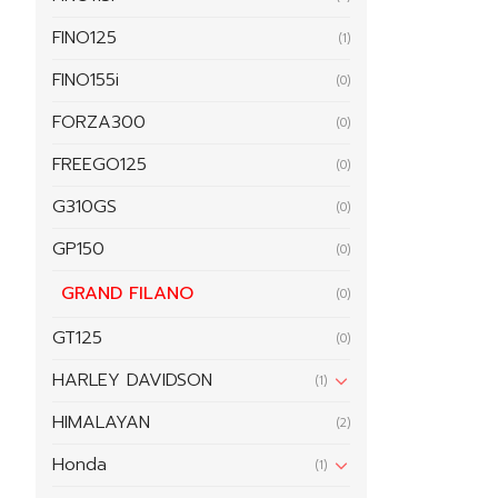
FINO125
(1)
FINO155i
(0)
FORZA300
(0)
FREEGO125
(0)
G310GS
(0)
GP150
(0)
GRAND FILANO
(0)
GT125
(0)
HARLEY DAVIDSON
(1)
HIMALAYAN
(2)
Honda
(1)