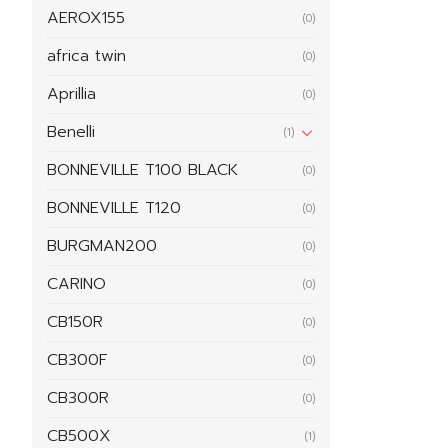
AEROX155
(0)
africa twin
(0)
Aprillia
(0)
Benelli
(1)
BONNEVILLE T100 BLACK
(0)
BONNEVILLE T120
(0)
BURGMAN200
(0)
CARINO
(0)
CB150R
(0)
CB300F
(0)
CB300R
(0)
CB500X
(1)