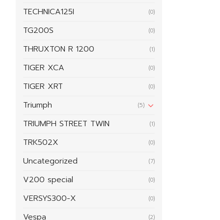
TECHNICA125I
(0)
TG200S
(0)
THRUXTON R 1200
(1)
TIGER XCA
(0)
TIGER XRT
(0)
Triumph
(5)
TRIUMPH STREET TWIN
(1)
TRK502X
(0)
Uncategorized
(7)
V200 special
(0)
VERSYS300-X
(0)
Vespa
(2)