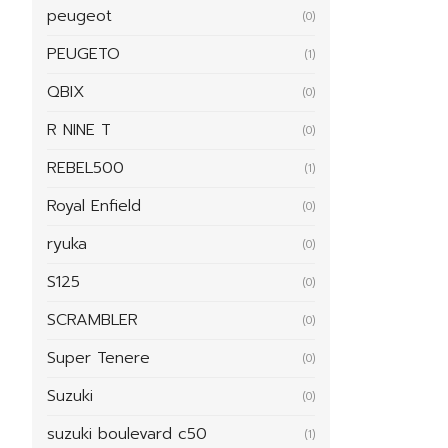
peugeot
(0)
PEUGETO
(1)
QBIX
(0)
R NINE T
(0)
REBEL500
(1)
Royal Enfield
(0)
ryuka
(0)
S125
(0)
SCRAMBLER
(0)
Super Tenere
(0)
Suzuki
(0)
suzuki boulevard c50
(1)