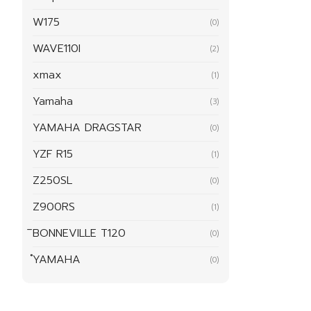
W175
(0)
WAVE110I
(2)
xmax
(1)
Yamaha
(3)
YAMAHA DRAGSTAR
(0)
YZF R15
(1)
Z250SL
(0)
Z900RS
(1)
ิBONNEVILLE T120
(0)
ํYAMAHA
(0)