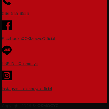
086-585-8558
Facebook
@OKMocycOfficial
LINE ID : @okmocyc
Instagram : okmocyc.official
Copyright 2026 ©
OKMOCYC