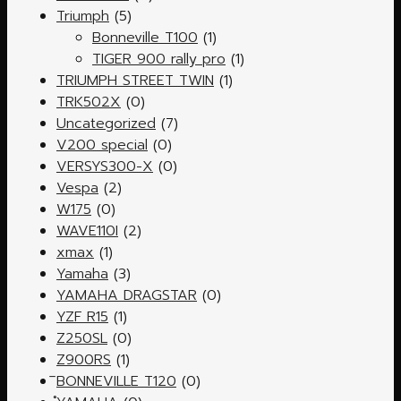
Triumph
(5)
Bonneville T100
(1)
TIGER 900 rally pro
(1)
TRIUMPH STREET TWIN
(1)
TRK502X
(0)
Uncategorized
(7)
V200 special
(0)
VERSYS300-X
(0)
Vespa
(2)
W175
(0)
WAVE110I
(2)
xmax
(1)
Yamaha
(3)
YAMAHA DRAGSTAR
(0)
YZF R15
(1)
Z250SL
(0)
Z900RS
(1)
ิBONNEVILLE T120
(0)