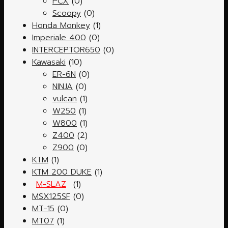
PCX
(0)
Scoopy
(0)
Honda Monkey
(1)
Imperiale 400
(0)
INTERCEPTOR650
(0)
Kawasaki
(10)
ER-6N
(0)
NINJA
(0)
vulcan
(1)
W250
(1)
W800
(1)
Z400
(2)
Z900
(0)
KTM
(1)
KTM 200 DUKE
(1)
M-SLAZ
(1)
MSX125SF
(0)
MT-15
(0)
MT07
(1)