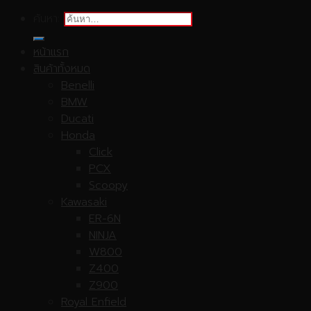
ค้นหา:
หน้าแรก
สินค้าทั้งหมด
Benelli
BMW
Ducati
Honda
Click
PCX
Scoopy
Kawasaki
ER-6N
NINJA
W800
Z400
Z900
Royal Enfield