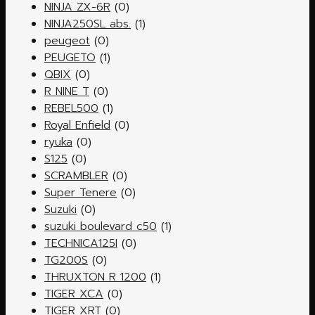
NINJA ZX-6R
(0)
NINJA250SL abs.
(1)
peugeot
(0)
PEUGETO
(1)
QBIX
(0)
R NINE T
(0)
REBEL500
(1)
Royal Enfield
(0)
ryuka
(0)
S125
(0)
SCRAMBLER
(0)
Super Tenere
(0)
Suzuki
(0)
suzuki boulevard c50
(1)
TECHNICA125I
(0)
TG200S
(0)
THRUXTON R 1200
(1)
TIGER XCA
(0)
TIGER XRT
(0)