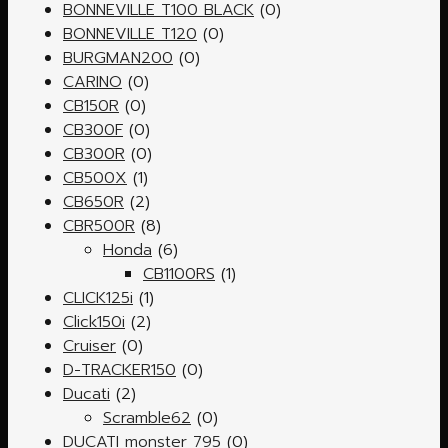
BONNEVILLE T100 BLACK
(0)
BONNEVILLE T120
(0)
BURGMAN200
(0)
CARINO
(0)
CB150R
(0)
CB300F
(0)
CB300R
(0)
CB500X
(1)
CB650R
(2)
CBR500R
(8)
Honda
(6)
CB1100RS
(1)
CLICK125i
(1)
Click150i
(2)
Cruiser
(0)
D-TRACKER150
(0)
Ducati
(2)
Scramble62
(0)
DUCATI monster 795
(0)