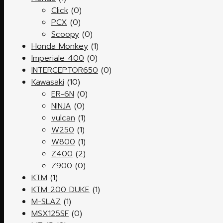
Click
(0)
PCX
(0)
Scoopy
(0)
Honda Monkey
(1)
Imperiale 400
(0)
INTERCEPTOR650
(0)
Kawasaki
(10)
ER-6N
(0)
NINJA
(0)
vulcan
(1)
W250
(1)
W800
(1)
Z400
(2)
Z900
(0)
KTM
(1)
KTM 200 DUKE
(1)
M-SLAZ
(1)
MSX125SF
(0)