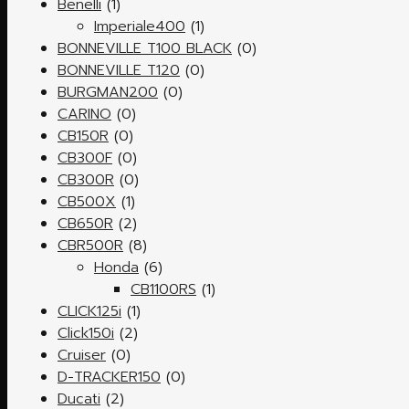
Benelli
(1)
Imperiale400
(1)
BONNEVILLE T100 BLACK
(0)
BONNEVILLE T120
(0)
BURGMAN200
(0)
CARINO
(0)
CB150R
(0)
CB300F
(0)
CB300R
(0)
CB500X
(1)
CB650R
(2)
CBR500R
(8)
Honda
(6)
CB1100RS
(1)
CLICK125i
(1)
Click150i
(2)
Cruiser
(0)
D-TRACKER150
(0)
Ducati
(2)