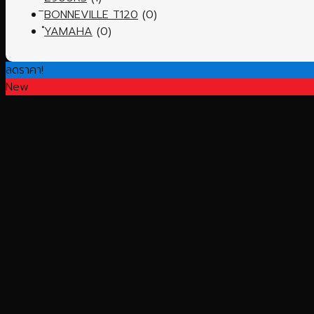
ิBONNEVILLE T120
(0)
ํYAMAHA
(0)
ลดราคา!
New