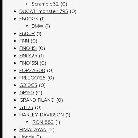
Scramble62
(0)
DUCATI monster 795
(0)
F800GS
(1)
BMW
(1)
F800R
(1)
FINN
(0)
FINO115i
(0)
FINO125
(1)
FINO155i
(0)
FORZA300
(0)
FREEGO125
(0)
G310GS
(0)
GP150
(0)
GRAND FILANO
(0)
GT125
(0)
HARLEY DAVIDSON
(1)
IRON 883
(1)
HIMALAYAN
(2)
Honda
(1)