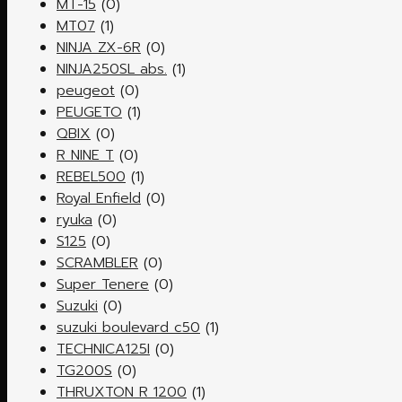
MT-15
(0)
MT07
(1)
NINJA ZX-6R
(0)
NINJA250SL abs.
(1)
peugeot
(0)
PEUGETO
(1)
QBIX
(0)
R NINE T
(0)
REBEL500
(1)
Royal Enfield
(0)
ryuka
(0)
S125
(0)
SCRAMBLER
(0)
Super Tenere
(0)
Suzuki
(0)
suzuki boulevard c50
(1)
TECHNICA125I
(0)
TG200S
(0)
THRUXTON R 1200
(1)